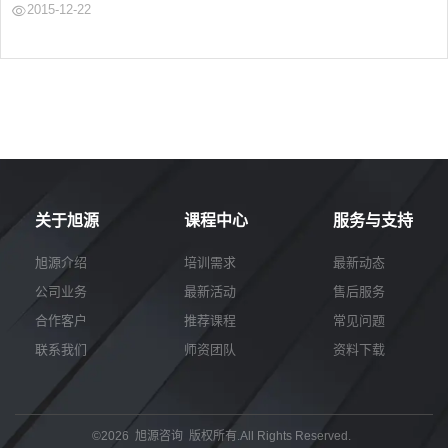
2015-12-22
薇老师主讲，HR同学汇与280位来
自金蝶软件、中兴通讯、华为、三
星中国、顺丰、TCL、创维、迈
瑞、飞亚达、微品金融、平安银
行、同洲电子、用友等近200家HR
从业人员、企业管理者汇聚深圳科
技园金蝶大厦一楼...
关于旭源
课程中心
服务与支持
旭源介绍
培训需求
最新动态
公司业务
最新活动
售后服务
合作客户
推荐课程
常见问题
联系我们
师资团队
资料下载
©2026 旭源咨询 版权所有.All Rights Reserved.