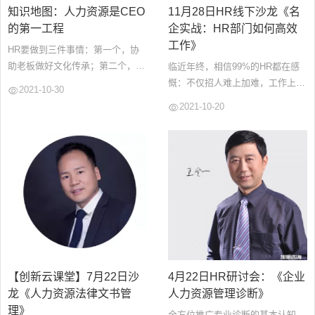
知识地图：人力资源是CEO
11月28日HR线下沙龙《名
的第一工程
企实战：HR部门如何高效
工作》
HR要做到三件事情：第一个，协
助老板做好文化传承；第二个，战
临近年终，相信99%的HR都在感
略落地；第三个，提高这波人的能
慨：不仅招人难上加难，工作上面
2021-10-30
力，也就是组织能力。...
对部门管理、会务组织等琐事不
2021-10-20
断。每天都有忙不完的事却体现不
出工作成绩。 那么，如何才能高
效、有序的处理工作，又能让工作
业绩有所展现呢？旭源HR同学汇
邀请创维HRD于洋洋老师实践分
享，通过本次沙龙学习，让你更高
效地完成HR部门的工...
【创新云课堂】7月22日沙
4月22日HR研讨会：《企业
龙《人力资源法律文书管
人力资源管理诊断》
理》
全方位推广专业诊断的基本认知、