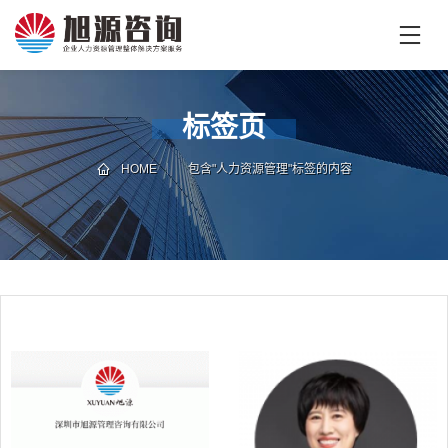
首
页
首
标签页
页
企
业
HOME
包含"人力资源管理"标签的内容
培
专
训
家
团
技
队
能
培
新
训
闻
咨
旭
询
源
旭