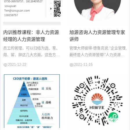
源
电
话
咨
询
内训推荐课程：非人力资源
旭源咨询人力资源管理专家
经理的人力资源管理
讲师
员工的管理，可以归结为选、育、
管理大师彼得·德鲁克说:“企业管理,
用、留、辞这几大方面。这些方
最终是人力资源管理!”人力资源是
面，HR和部门管理者存在着职责
第一资源,是企业最宝贵的资源,人
2021-12-22
2021-11-15
分工的不同。管理者作为通用管理
力资源对生产力的发展起 着决定
者，应该是个通才，既是人力管理
性的作用,对企业经营战略的实施
者，又是财务管理者，非人与非财
起着保证作用。...
的课程应运而生。...