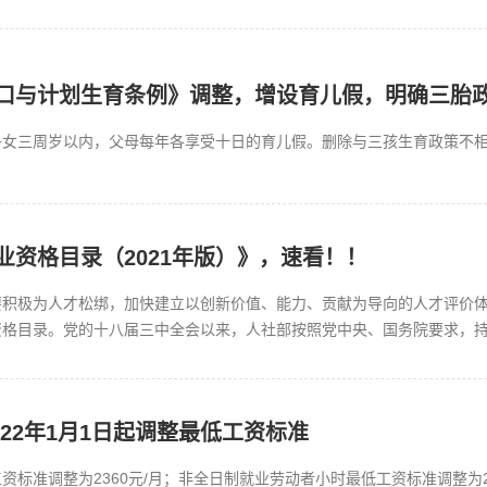
口与计划生育条例》调整，增设育儿假，明确三胎
女三周岁以内，父母每年各享受十日的育儿假。删除与三孩生育政策不相适
业资格目录（2021年版）》，速看！！
要积极为人才松绑，加快建立以创新价值、能力、贡献为导向的人才评价
资格目录。党的十八届三中全会以来，人社部按照党中央、国务院要求，
体创造活力。...
2022年1月1日起调整最低工资标准
标准调整为2360元/月；非全日制就业劳动者小时最低工资标准调整为22.