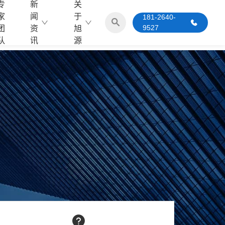
专
新
关
家
闻
于
181-2640-
9527
团
资
旭
队
讯
源