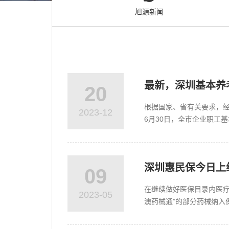
源
旭源新闻
电
话
咨
询
最新，深圳基本养
20
根据国家、省有关要求，经
2023-12
6月30日，全市企业职工
保险缴费基数最低标准执行。
深圳惠民保今日上
09
在继续做好医保目录内医疗
2023-05
澳药械通”的部分药械纳入保