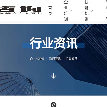
企
技
首
业
能
页
培
培
训
训
行业资讯
HOME
新闻资讯
行业资讯