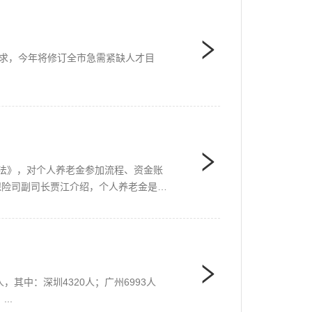
会要求，今年将修订全市急需紧缺人才目
法》，对个人养老金参加流程、资金账
保险司副司长贾江介绍，个人养老金是政
，其中：深圳4320人；广州6993人
..