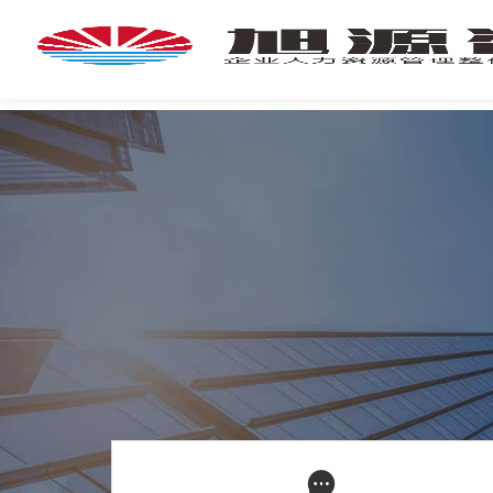
首
页
首
页
企
业
培
专
训
家
团
技
队
能
培
新
训
闻
咨
旭
询
源
旭