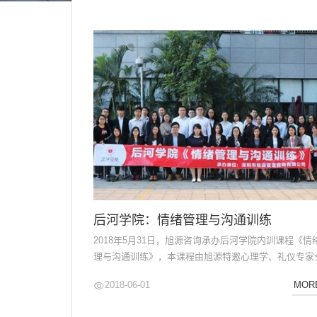
源
电
话
咨
询
后河学院：情绪管理与沟通训练
2018年5月31日，旭源咨询承办后河学院内训课程《情
理与沟通训练》，本课程由旭源特邀心理学、礼仪专家
丽老师主讲。情绪的管理不是要去除或压制情绪，而是
2018-06-01
MOR
察情绪后，调整情绪的表达方式。有心理学家认为情绪
是个体管理和改变自己或他人情绪的过程。在这个过程