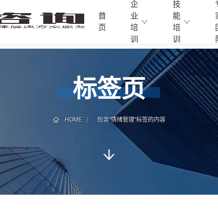
企
技
首
业
能
页
培
培
训
训
标签页
HOME
包含"情绪管理"标签的内容