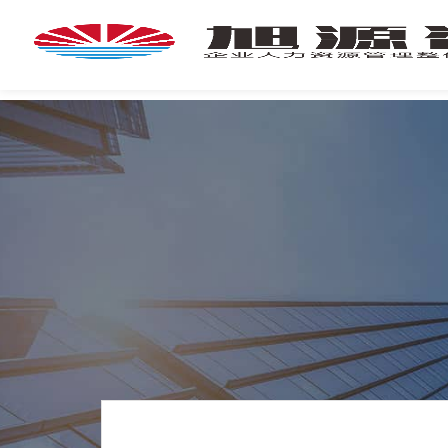
首
页
首
页
企
业
培
专
训
家
团
技
队
能
培
新
训
闻
咨
旭
询
源
旭