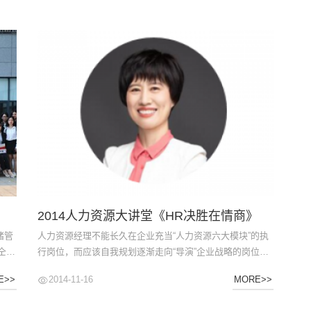
2014人力资源大讲堂《HR决胜在情商》
绪管
人力资源经理不能长久在企业充当“人力资源六大模块”的执
仝晓
行岗位，而应该自我规划逐渐走向“导演”企业战略的岗位。
在觉
工作的优秀源自个人内心的优秀、身心合一的爱、气质的不
2014-11-16
E>>
MORE>>
调节
同凡响、情绪的优化、幸福家庭的支撑、关系的经营发展。
中，
所以，我们要学习世界顶级的情商工具。...