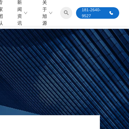
专
新
关
家
闻
于
181-2640-
9527
团
资
旭
队
讯
源