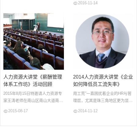
2016-11-14
虚席。...
是：“整合训练与发展、职业发展
与组织发展，以增进个人和组织效
率的作为”。核心内容包括培训开
发、组织发展和职业生涯规划三个
部分。任何人的职业人生都要经过
成长经阶段、探索阶段、确立阶
段、维持阶段...
人力资源大讲堂《薪酬管理
2014人力资源大讲堂《企业
体系工作坊》活动回顾
如何降低员工流失率》
2015年8月15日特邀请人力资源专
用工荒”一直困扰着企业的HR与管
家王涛老师在南山区南山大道南海
理层，尤其是珠三角地区更为显
大厦2楼为同学们开讲《提升领导
著。有的工厂门口挂着“常年招工”
2015-08-17
2014-11-12
力，打造高绩效团队》大讲堂...
的牌子，基层员工频繁跳槽，管理
团队才流失，已明显成为企业发展
中不可回避的问题。随着市场竞争
的激烈，周期性的人才流失与队伍