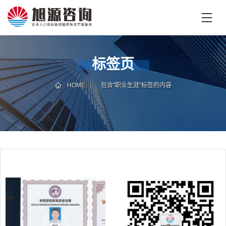
首
页
首
标签页
页
企
业
HOME
包含"职业生涯"标签的内容
培
专
训
家
团
技
队
能
培
新
训
闻
咨
旭
询
源
旭