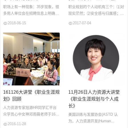
职场上有一种现象：35岁现象，很
职业规划的个人动机有三个：⑴对
多用人单位会在招聘信息上明确标
现实茫然；⑵安全感与归属感；⑶
注年龄在35岁以下。从公司的角度
更高成就感。...
2018-06-15
2017-07-04
来讲，我能够理解这样的偏见，有
时候，存在，既是合理。35岁现
象：被嫌弃的中年人...
161126大讲堂《职业生涯规
11月26日人力资源大讲堂
划》回顾
《职业生涯规划与个人成
长》
人力资源专家旭源HR同学汇平台
众学员心中女神邓雨薇老师于16年
美国训练与发展协会(ASTD 认
底在福田华强北讲授《职业规划与
为，人力资源开发(Human
2016-11-28
个人成长》大讲堂，上课现场座无
Resource Developmen，HRD