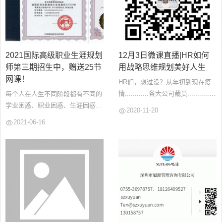
源
电
话
咨
询
2021国际高级职业生涯规划
12月3日微课直播|HR如何
师第三期招生中，赠送25节
用战略思维规划美好人生
网课！
HR们，想过没？从年初到现在疫
情............各大公司裁员............
每个人在人生不同阶段都有不同的
居安思危，思则有备优秀努力的
学业困惑、职业困惑、生涯困惑，
2020-11-20
HR们您想过B计划吗 等你过烦了
这些困惑、迷茫会伴随你一生。你
2021-06-16
朝九晚五的日子我们HR还可以去
是企业管理者，想接触各行各业的
做什么好呢？现在要开始准备点什
前沿动态，掌握上下级沟通技巧，
么呢？...
激发下属的工作动力；你是一名
HR、猎头，心理咨询师，想帮助
职场人快速解决自我认知与角色转
换的问题，想提升个人的产能与效
率；您是孩子的父母，想成为一名
合...