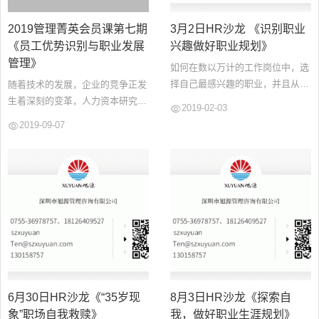
2019管理菁英会员课第七期
3月2日HR沙龙 《识别职业
《员工优势识别与职业发展
兴趣做好职业规划》
管理》
如何在数以万计的工作岗位中，选
择自己最感兴趣的职业，并且从中
随着技术的发展，企业的竞争正发
寻找适合的职业领域，做好职业生
生着深刻的变革，人力资本研究表
2019-02-03
涯规划，人生不迷茫、少走弯路，
明，企业正在向向社会企业转变，
2019-09-07
快速登上职业巅峰，迎娶白富美不
所谓社会企业，即在整个商业生态
是梦！...
中能更积极快速的响应，敏捷调动
企业内外部资源进行协作，是一个
更开放的系统。在这种变化下，组
织正在改进自己的劳动力管理方
法、奖酬制度和职业模式，调整领
导方式。以工业化背景设计的人才
培...
6月30日HR沙龙《“35岁现
8月3日HR沙龙《探索自
象”职场自我救赎》
我，做好职业生涯规划》