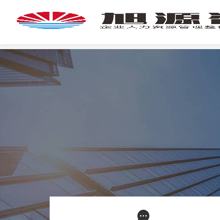
首
页
首
页
企
业
培
专
训
家
团
技
队
能
培
新
训
闻
咨
旭
询
源
旭