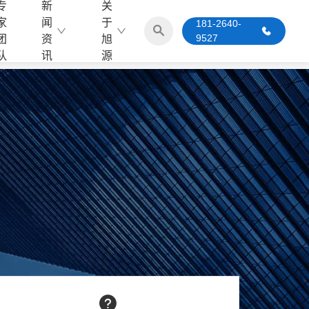
专
新
关
家
闻
于
181-2640-
9527
团
资
旭
队
讯
源