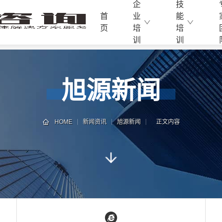
企
技
首
业
能
页
培
培
训
训
旭源新闻
HOME
新闻资讯
旭源新闻
正文内容