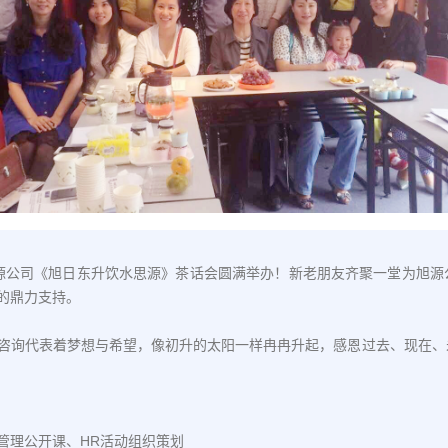
午，旭源公司《旭日东升饮水思源》茶话会圆满举办！新老朋友齐聚一堂为旭
的鼎力支持。
咨询代表着梦想与希望，像初升的太阳一样冉冉升起，感恩过去、现在、
管理公开课、HR活动组织策划