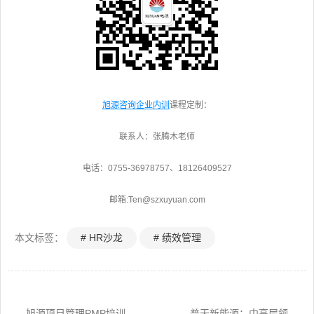
旭源咨询
企业内训
课程定制：
联系人：张腾木老师
电话：0755-36978757、18126409527
邮箱:Ten@szxuyuan.com
本文标签：
# HR沙龙
# 绩效管理
旭源项目管理PMP培训
普天新能源：中高层领