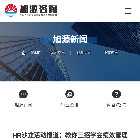
首
页
首
旭源新闻
页
企
业
HOME
新闻资讯
旭源新闻
正文内容
培
专
训
家
团
技
队
能
培
新
旭源新闻
行业资讯
问答/招聘
训
闻
咨
旭
询
源
HR沙龙活动报道：教你三招学会绩效管理
旭