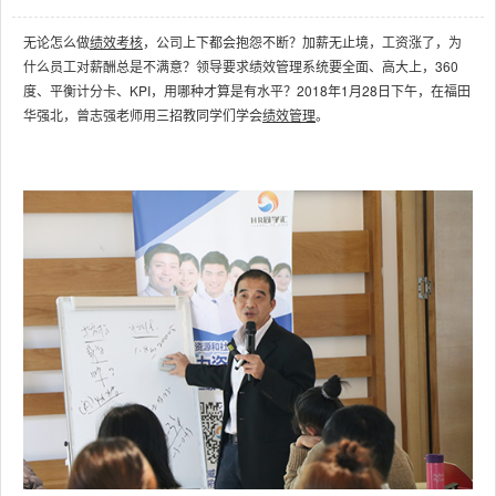
源
无论怎么做
绩效考核
，公司上下都会抱怨不断？加薪无止境，工资涨了，为
电
话
什么员工对薪酬总是不满意？领导要求绩效管理系统要全面、高大上，360
咨
询
度、平衡计分卡、KPI，用哪种才算是有水平？2018年1月28日下午，在福田
华强北，曾志强老师用三招教同学们学会
绩效管理
。