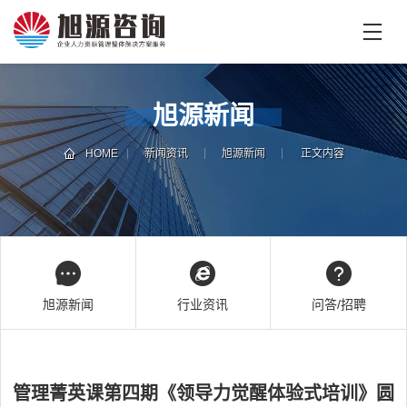
首
页
首
旭源新闻
页
企
业
HOME
新闻资讯
旭源新闻
正文内容
培
专
训
家
团
技
队
能
培
新
旭源新闻
行业资讯
问答/招聘
训
闻
咨
旭
询
源
管理菁英课第四期《领导力觉醒体验式培训》圆
旭