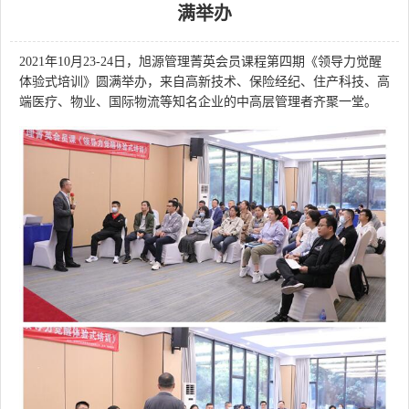
满举办
源
电
话
咨
2021年
10
月
23
-
24
日，旭源管理菁英会员课程第
四
期《
领导力觉醒
询
体验式培训
》圆满举办，来自高新技术、保险经纪、住产科技、高
端医疗、物业、国际物流等知名企业的中高层管理者齐聚一堂。