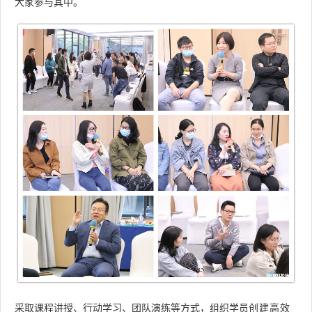
大家
参与其中。
采取课程讲授
、行动学习
、
团队演练
等方式
，
组织学员
创建高效