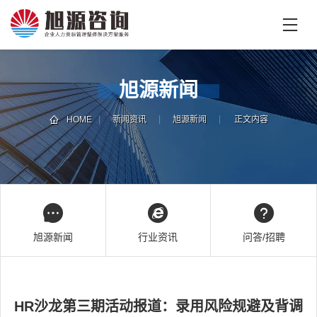
首
页
首
旭源新闻
页
企
业
HOME
新闻资讯
旭源新闻
正文内容
培
专
训
家
团
技
队
能
培
新
旭源新闻
行业资讯
问答/招聘
训
闻
咨
旭
询
源
HR沙龙第三期活动报道：录用风险规避及背调
旭