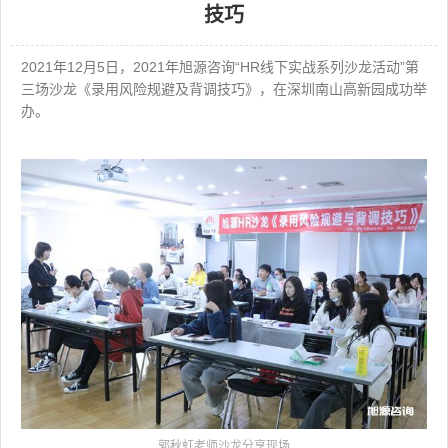
技巧
源
电
话
咨
2021年12月5日，2021年旭源咨询“HR线下实战系列沙龙活动”第
询
三场沙龙《录用风险规避及背调技巧》，在深圳南山高新园成功举
办。
郭秋虹老师沙龙分享现场