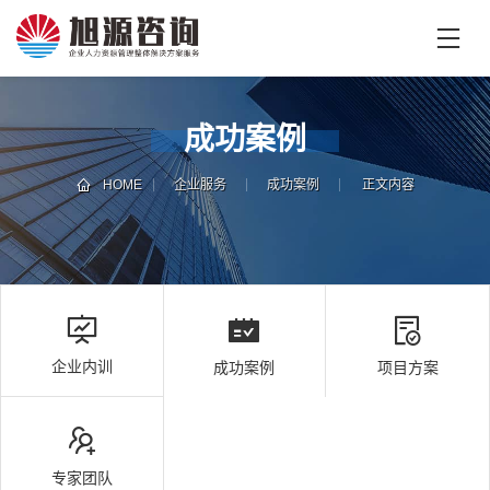
首
页
首
成功案例
页
企
业
HOME
企业服务
成功案例
正文内容
培
专
训
家
团
技
队
能
培
新
企业内训
成功案例
项目方案
训
闻
咨
旭
询
源
旭
专家团队