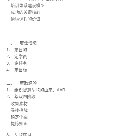
培训体系建设模型
成功的关键核心
情境课程的价值
一、 聚焦情境
1、 定目的
2、 定学员
3、 定任务
4、 定目标
二、 萃取经验
1、 组织智慧萃取的由来：AAR
2、 萃取四阶段
收集素材
寻找挑战
锁定个案
提炼知识
3、 萃取练习